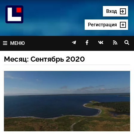
Перейти
к
Вход
содержимому
Регистрация




МЕНЮ
Месяц:
Сентябрь 2020