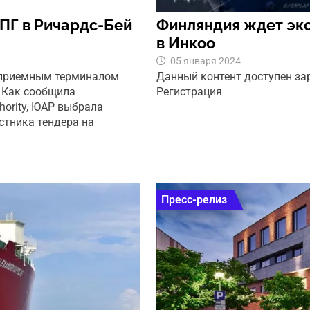
ПГ в Ричардс-Бей
Финляндия ждет эк
в Инкоо
05 января 2024
 приемным терминалом
Данный контент доступен з
– Как сообщила
Регистрация
thority, ЮАР выбрала
стника тендера на
Пресс-релиз