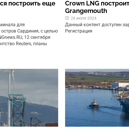
тся построить еще
Crown LNG построи
Grangemouth
26 июля 2024
рминала для
Данный контент доступен з
 остров Сардиния, с целью
Регистрация
NGnews.RU, 12 сентября
нтство Reuters, планы