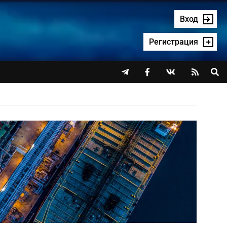
Вход
Регистрация



