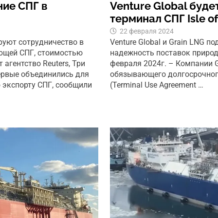
ие СПГ в
Venture Global буде
терминал СПГ Isle o
22 февраля 2024
руют сотрудничество в
Venture Global и Grain LNG 
ующей СПГ, стоимостью
надежность поставок природ
 агентство Reuters, Три
февраля 2024г. – Компании G
ервые объединились для
обязывающего долгосрочног
 экспорту СПГ, сообщили
(Terminal Use Agreement …