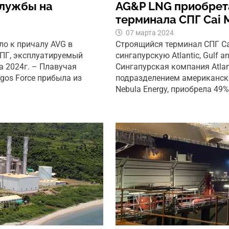
службы на
AG&P LNG приобрета
терминала СПГ Cai
07 марта 2024
ло к причалу AVG в
Строящийся терминал СПГ Ca
СПГ, эксплуатируемый
сингапурскую Atlantic, Gulf a
а 2024г. – Плавучая
Сингапурская компания Atlant
gos Force прибыла из
подразделением американск
Nebula Energy, приобрела 49%