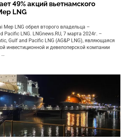
ет 49% акций вьетнамского
 Mep LNG
i Mep LNG обрел второго владельца –
nd Pacific LNG. LNGnews.RU, 7 марта 2024г. –
ic, Gulf and Pacific LNG (AG&P LNG), являющаяся
ой инвестиционной и девелоперской компании
 …