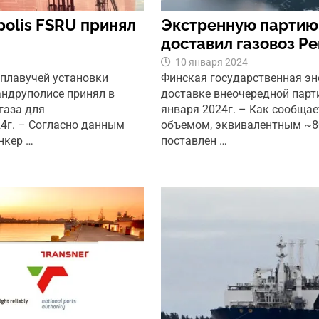
olis FSRU принял
Экстренную партию 
доставил газовоз Р
10 января 2024
 плавучей установки
Финская государственная эн
андруполисе принял в
доставке внеочередной парт
газа для
января 2024г. – Как сообща
24г. – Согласно данным
объемом, эквивалентным ~80
нкер …
поставлен …