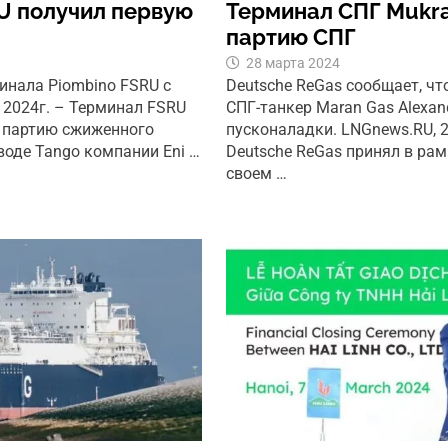
U получил первую
Терминал СПГ Mukr
партию СПГ
28 марта 2024
инала Piombino FSRU с
Deutsche ReGas сообщает, ч
 2024г. – Терминал FSRU
СПГ-танкер Maran Gas Alexan
ю партию сжиженного
пусконаладки. LNGnews.RU, 
воде Tango компании Eni …
Deutsche ReGas принял в ра
своем …