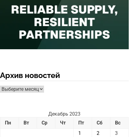
Архив новостей
Архив
новостей
Декабрь 2023
Пн
Вт
Ср
Чт
Пт
Сб
Вс
1
2
3