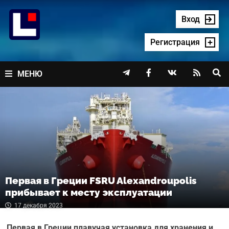
Перейти
к
Вход
содержимому
Регистрация




МЕНЮ
Первая в Греции FSRU Alexandroupolis
прибывает к месту эксплуатации
17 декабря 2023
Первая в Греции плавучая установка для хранения и