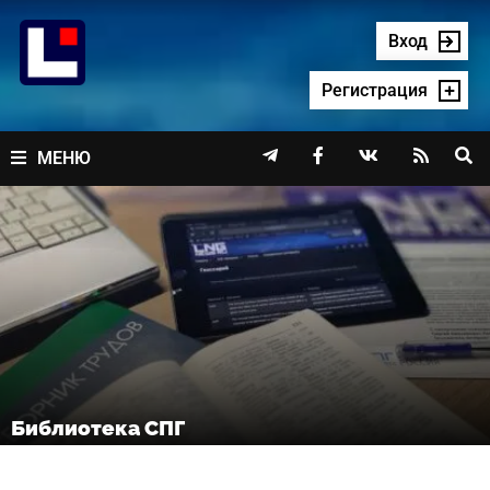
Перейти
к
Вход
содержимому
Регистрация




МЕНЮ
Библиотека СПГ