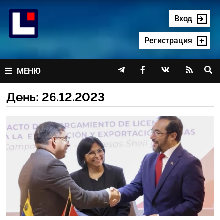
Перейти
к
Вход
содержимому
Регистрация




МЕНЮ
День:
26.12.2023