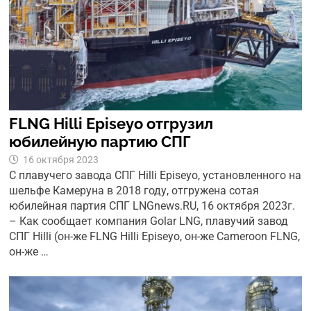
FLNG Hilli Episeyo отгрузил
юбилейную партию СПГ
16 октября 2023
C плавучего завода СПГ Hilli Episeyo, установленного на
шельфе Камеруна в 2018 году, отгружена сотая
юбилейная партия СПГ LNGnews.RU, 16 октября 2023г.
– Как сообщает компания Golar LNG, плавучий завод
СПГ Hilli (он-же FLNG Hilli Episeyo, он-же Cameroon FLNG,
он-же …