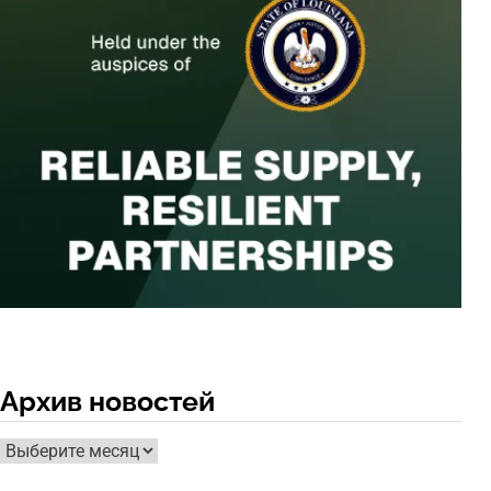
Архив новостей
Архив
новостей