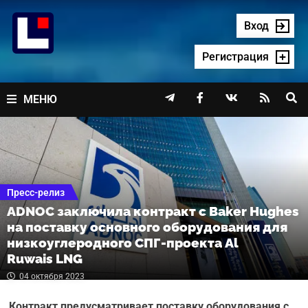
Перейти
к
Вход
содержимому
Регистрация




МЕНЮ
Пресс-релиз
ADNOC заключила контракт с Baker Hughes
на поставку основного оборудования для
низкоуглеродного СПГ-проекта Al
Ruwais LNG
04 октября 2023
Контракт предусматривает поставку оборудования с