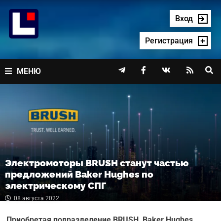
Перейти
к
Вход
содержимому
Регистрация




МЕНЮ
Электромоторы BRUSH станут частью
предложений Baker Hughes по
электрическому СПГ
08 августа 2022
Приобретая подразделение BRUSH, Baker Hughes