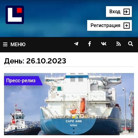
Перейти
к
Вход
содержимому
Регистрация




МЕНЮ
День:
26.10.2023
Пресс-релиз