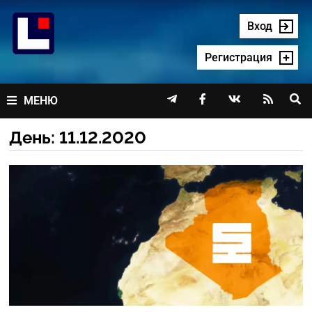
Перейти
к
Вход
содержимому
Регистрация




МЕНЮ
День:
11.12.2020