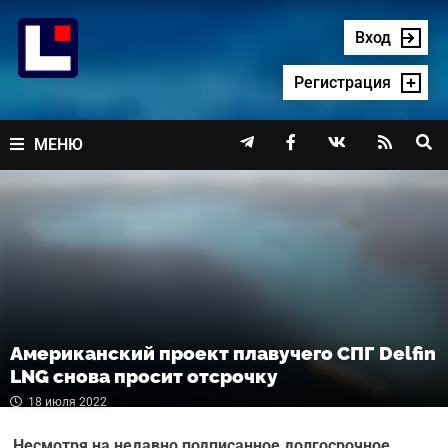
Перейти
к
Вход
содержимому
Регистрация




МЕНЮ
Американский проект плавучего СПГ Delfin
LNG снова просит отсрочку
18 июля 2022
Несмотря на недавно подписанное долгосрочное