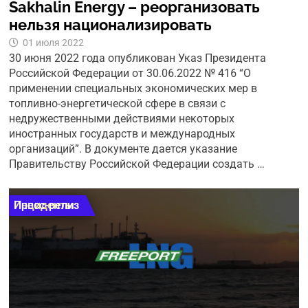
Sakhalin Energy – реорганизовать
нельзя национализировать
01 июля 2022
30 июня 2022 года опубликован Указ Президента
Российской Федерации от 30.06.2022 № 416 “О
применении специальных экономических мер в
топливно-энергетической сфере в связи с
недружественными действиями некоторых
иностранных государств и международных
организаций”. В документе дается указание
Правительству Российской Федерации создать …
Инциденты
Пресс-релиз