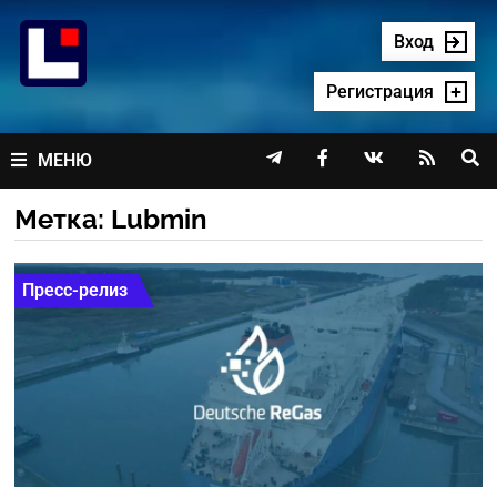
Перейти
к
Вход
содержимому
Регистрация




МЕНЮ
Метка:
Lubmin
Пресс-релиз