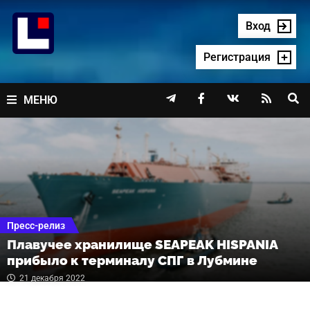
Перейти
к
Вход
содержимому
Регистрация




МЕНЮ
Пресс-релиз
Плавучее хранилище SEAPEAK HISPANIA
прибыло к терминалу СПГ в Лубмине
21 декабря 2022