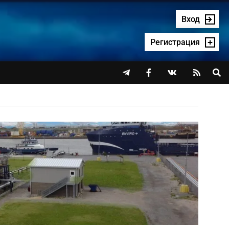
Вход
Регистрация



