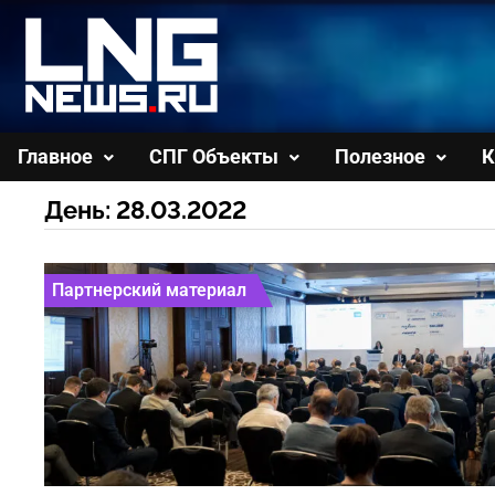
Перейти
к
содержимому
Главное
СПГ Объекты
Полезное
К
День:
28.03.2022
Партнерский материал