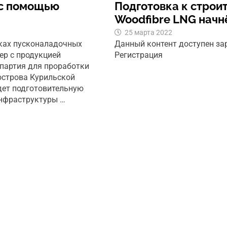
 с помощью
Подготовка к строи
Woodfibre LNG начнё
25 марта 2022
мках пусконаладочных
Данный контент доступен з
ер с продукцией
Регистрация
 партия для проработки
острова Курильской
едет подготовительную
инфраструктуры …