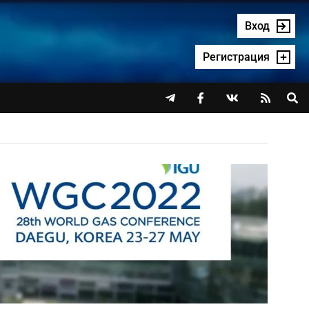
Вход
Регистрация



