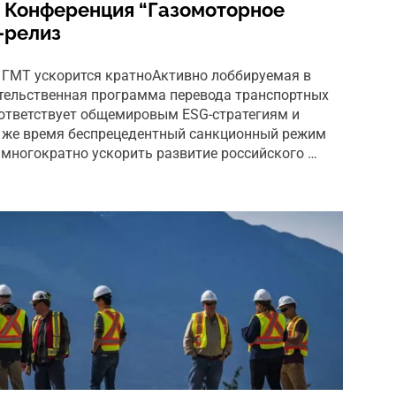
 Конференция “Газомоторное
-релиз
 ГМТ ускорится кратноАктивно лоббируемая в
ительственная программа перевода транспортных
оответствует общемировым ESG-стратегиям и
о же время беспрецедентный санкционный режим
 многократно ускорить развитие российского …