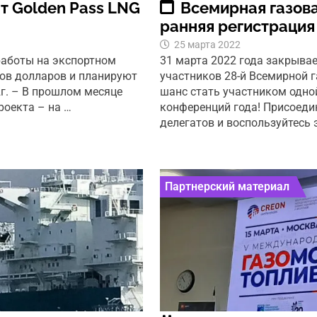
т Golden Pass LNG
Всемирная газова
ранняя регистрация
25 марта 2022
работы на экспортном
31 марта 2022 года закрывае
ов долларов и планируют
участников 28-й Всемирной г
2г. – В прошлом месяце
шанс стать участником одно
роекта – на …
конференций года! Присоеди
делегатов и воспользуйтесь 
Партнерский материал