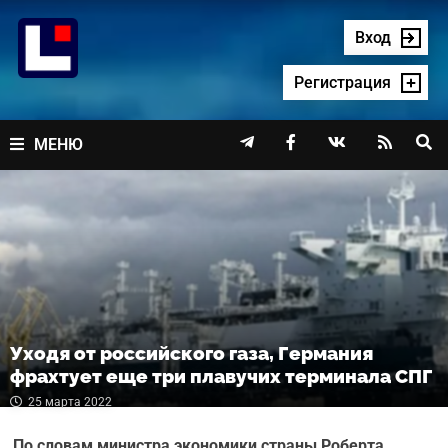
Перейти
к
Вход
содержимому
Регистрация




МЕНЮ
Уходя от российского газа, Германия
фрахтует еще три плавучих терминала СПГ
25 марта 2022
По словам министра экономики страны Роберта