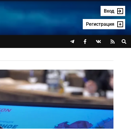
Вход
Регистрация



