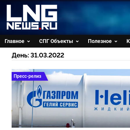
Перейти
к
содержимому
Главное
СПГ Объекты
Полезное
К
День:
31.03.2022
Пресс-релиз