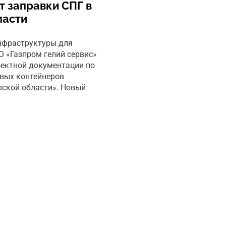
т заправки СПГ в
ласти
инфраструктуры для
О «Газпром гелий сервис»
оектной документации по
вых контейнеров
рской области». Новый