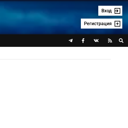
Вход
Регистрация



