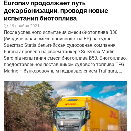
Euronav продолжает путь
декарбонизации, проводя новые
испытания биотоплива
19 ноября 2021
После успешного испытания смеси биотоплива B30
(биодизельная смесь производства BP) на судне
Suezmax Statia бельгийская судоходная компания
Euronav провела на своем танкере Suezmax Marlin
Sardinia испытания смеси биотоплива B50. Биотопливо,
предоставленное поставщиком судового топлива TFG
Marine – бункеровочным подразделением Trafigura, …