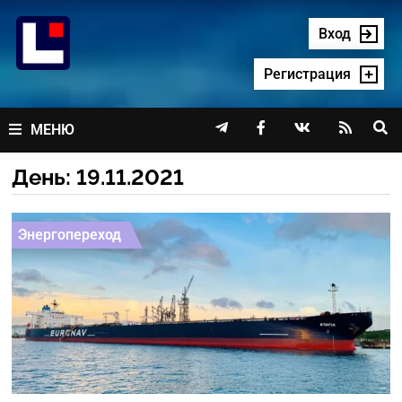
Перейти
к
Вход
содержимому
Регистрация




МЕНЮ
День:
19.11.2021
Энергопереход