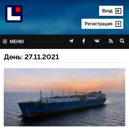
Перейти
к
Вход
содержимому
Регистрация




МЕНЮ
День:
27.11.2021