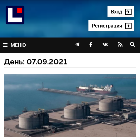
Перейти
к
Вход
содержимому
Регистрация




МЕНЮ
День:
07.09.2021