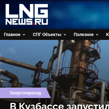
Перейти
к
содержимому
Главное
СПГ Объекты
Полезное
К
Энергопереход
В Кузбассе запусти