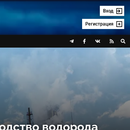
Вход
Регистрация




водство водорода