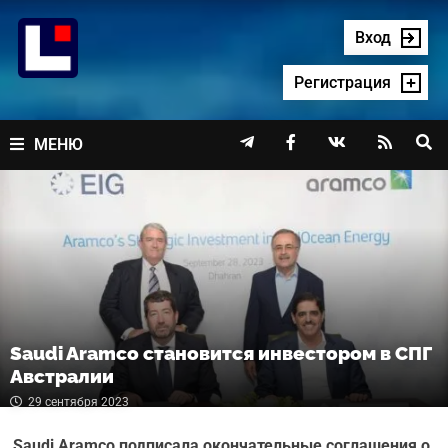
Перейти
к
Вход
содержимому
Регистрация




МЕНЮ
Saudi Aramco становится инвестором в СПГ
Австралии
29 сентября 2023
Saudi
Aramco подписала окончательные соглашения о