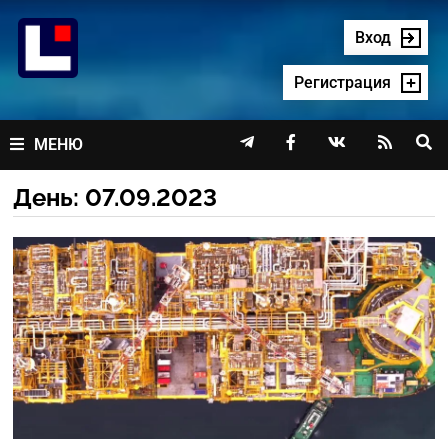
Перейти
к
Вход
содержимому
Регистрация




МЕНЮ
День:
07.09.2023