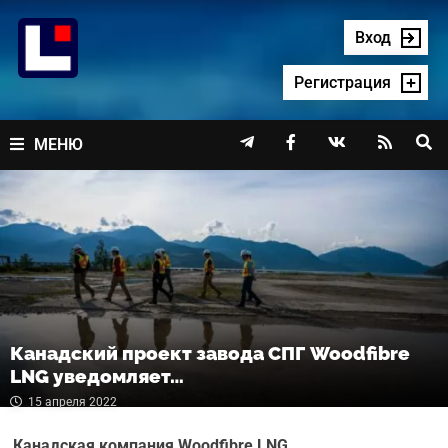
Перейти
к
Вход
содержимому
Регистрация




МЕНЮ
Канадский проект завода СПГ Woodfibre
LNG уведомляет…
15 апреля 2022
Канадская компания Woodfibre LNG,