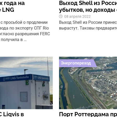
 года на
Выход Shell из Росс
e LNG
убытков, но доходы
08 апреля 2022
 с просьбой о продлении
Выход Shell из России прине
вода по экспорту СПГ Rio
вырастут. Таковы предварит
Согласно разрешения FERC
 получила в …
Энергопереход
Liqvis в
Порт Роттердама пр