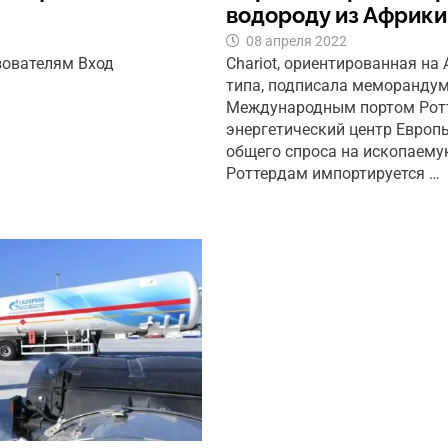
водороду из Африки
08 апреля 2022
зователям Вход
Chariot, ориентированная на
типа, подписала меморанду
Международным портом Ротт
энергетический центр Европ
общего спроса на ископаему
Роттердам импортируется …