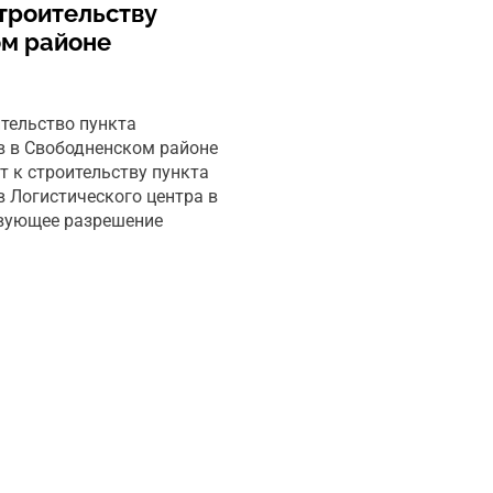
строительству
ом районе
ительство пункта
в в Свободненском районе
т к строительству пункта
 Логистического центра в
твующее разрешение