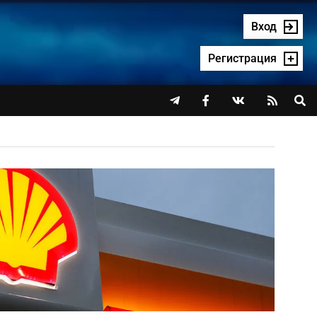
Вход
Регистрация



