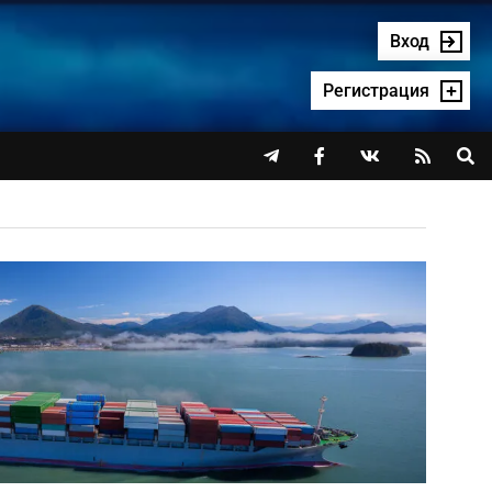
Вход
Регистрация



