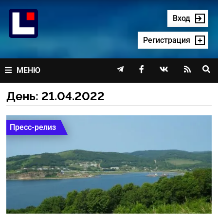
Перейти
к
Вход
содержимому
Регистрация




МЕНЮ
День:
21.04.2022
Пресс-релиз