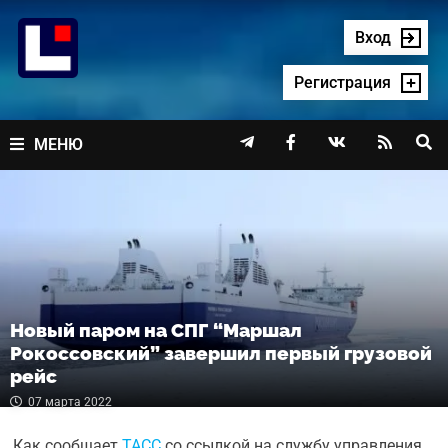
Перейти
к
Вход
содержимому
Регистрация




МЕНЮ
Новый паром на СПГ “Маршал
Рокоссовский” завершил первый грузовой
рейс
07 марта 2022
Как сообщает
ТАСС
со ссылкой на службу управления