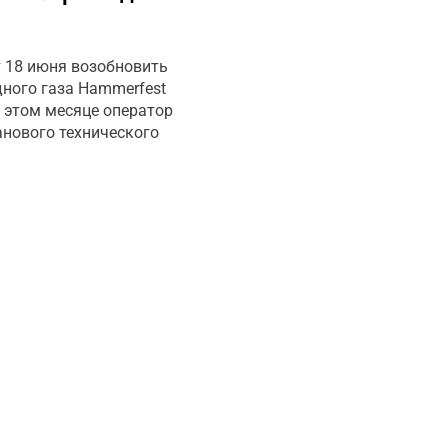
т 18 июня возобновить
дного газа Hammerfest
в этом месяце оператор
анового технического