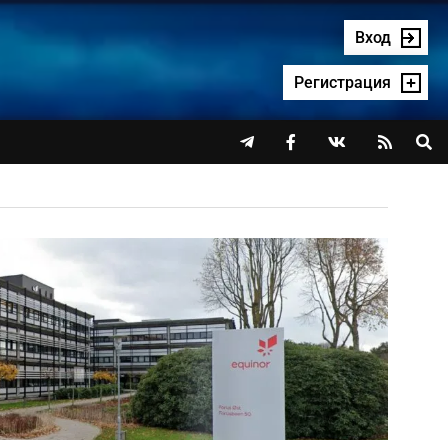
Вход
Регистрация



