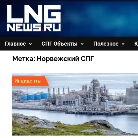
Перейти
к
содержимому
Главное
СПГ Объекты
Полезное
К
Метка:
Норвежский СПГ
Инциденты