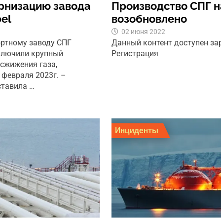
ернизацию завода
Производство СПГ н
el
возобновлено
02 июня 2022
ортному заводу СПГ
Данный контент доступен з
аключили крупный
Регистрация
 сжижения газа,
 февраля 2023г. –
ставила …
Инциденты