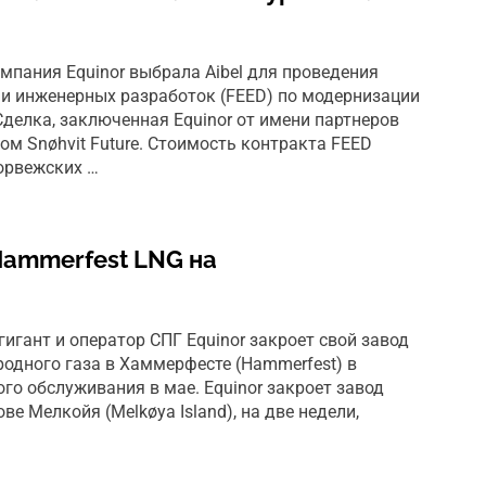
мпания Equinor выбрала Aibel для проведения
и инженерных разработок (FEED) по модернизации
делка, заключенная Equinor от имени партнеров
ктом Snøhvit Future. Стоимость контракта FEED
орвежских …
Hammerfest LNG на
игант и оператор СПГ Equinor закроет свой завод
родного газа в Хаммерфесте (Hammerfest) в
го обслуживания в мае. Equinor закроет завод
е Мелкойя (Melkøya Island), на две недели,