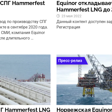
а СПГ Hammerfest
Equinor откладывае
Hammerfest LNG до 
23 мая 2022
вод по производству СПГ
Данный контент доступен з
те в сентябре 2020 года.
Регистрация
 СМИ, компания Equinor
сле длительного …
Пресс-релиз
СПГ Hammerfest LNG
Норвежская Equinor