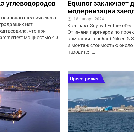
ка углеводородов
Equinor заключает 
модернизации заво
 планового технического
18 января 2024
традавших нет
Контракт Snøhvit Future обес
подтвердила, что при
От имени партнеров по проек
Hammerfest мощностью 4,3
компании Leonhard Nilsen & 
и монтаж стоимостью около 
находится …
Пресс-релиз