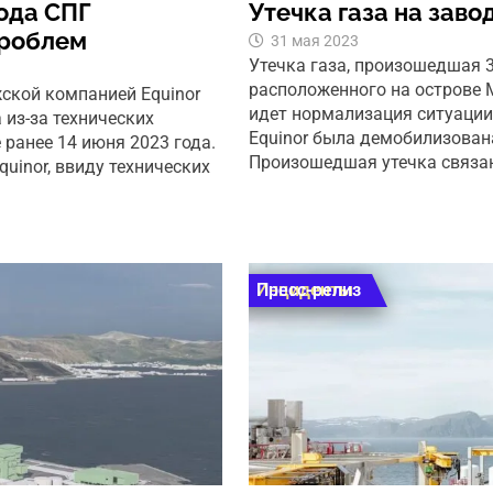
ода СПГ
Утечка газа на зав
проблем
31 мая 2023
Утечка газа, произошедшая 
расположенного на острове 
ской компанией Equinor
идет нормализация ситуации
 из-за технических
Equinor была демобилизован
 ранее 14 июня 2023 года.
Произошедшая утечка связан
uinor, ввиду технических
Инциденты
Пресс-релиз