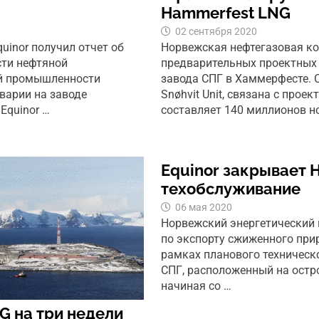
Hammerfest LNG
02 сентября 2020
uinor получил отчет об
Норвежская нефтегазовая ко
сти нефтяной
предварительных проектных 
ой промышленности
завода СПГ в Хаммерфесте. С
аварии на заводе
Snøhvit Unit, связана с прое
Equinor …
составляет 140 миллионов н
Equinor закрывает 
техобслуживание
06 мая 2020
Норвежский энергетический г
по экспорту сжиженного при
рамках планового техническо
СПГ, расположенный на остров
начиная со …
G на три недели