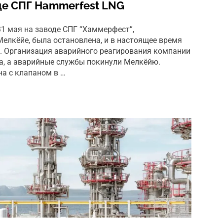
оде СПГ Hammerfest LNG
31 мая на заводе СПГ “Хаммерфест”,
Мелкёйе, была остановлена, и в настоящее время
. Организация аварийного реагирования компании
а, а аварийные службы покинули Мелкёйю.
а с клапаном в …