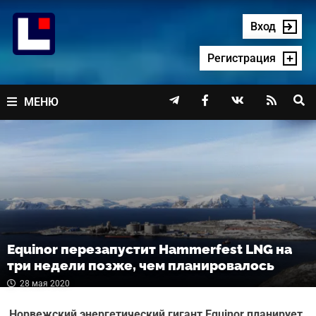
Перейти
к
Вход
содержимому
Регистрация




МЕНЮ
Equinor перезапустит Hammerfest LNG на
три недели позже, чем планировалось
28 мая 2020
Норвежский энергетический гигант Equinor планирует