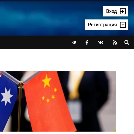
Вход
Регистрация



