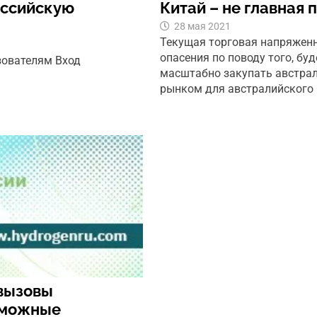
оссийскую
Китай – не главная
28 мая 2021
Текущая торговая напряжен
опасения по поводу того, бу
зователям Вход
масштабно закупать австрал
рынком для австралийского С
вызовы
зможные