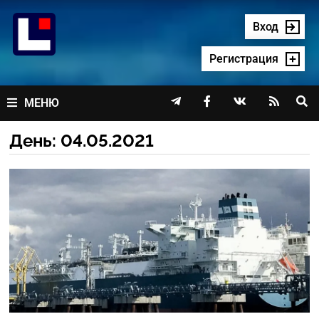
Перейти
к
Вход
содержимому
Регистрация




МЕНЮ
День:
04.05.2021