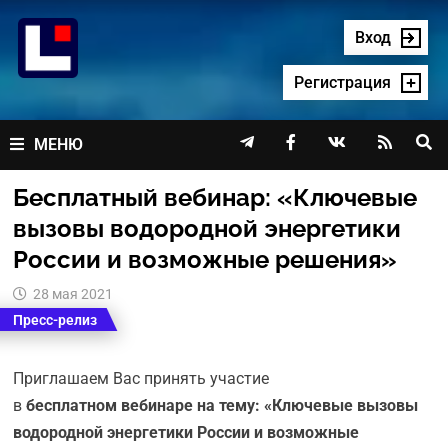
Перейти
к
Вход
содержимому
Регистрация




МЕНЮ
Бесплатный вебинар: «Ключевые
вызовы водородной энергетики
России и возможные решения»
28 мая 2021
Пресс-релиз
Приглашаем Вас принять участие
в
бесплатном вебинаре на тему: «Ключевые вызовы
водородной энергетики России и возможные