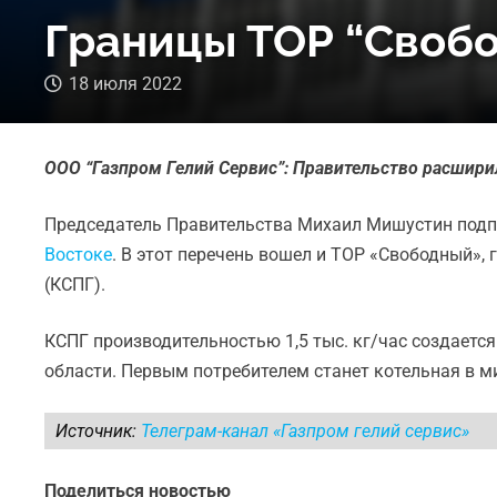
Границы ТОР “Своб
18 июля 2022
ООО “Газпром Гелий Сервис”: Правительство расшир
Председатель Правительства Михаил Мишустин под
Востоке
. В этот перечень вошел и ТОР «Свободный», 
(КСПГ).
КСПГ производительностью 1,5 тыс. кг/час создает
области. Первым потребителем станет котельная в 
Источник:
Телеграм-канал «Газпром гелий сервис»
Поделиться новостью