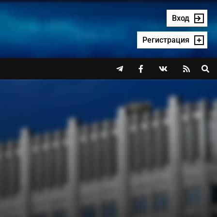
Вход
Регистрация



