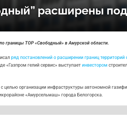
одный” расширены под
ило границы ТОР «Свободный» в Амурской области.
писал
ряд постановлений о расширении границ территорий
где «Газпром гелий сервис» выступает
инвестором
строите
ся с целью организации инфраструктуры автономной газиф
микрорайоне «Амурсельмаш» города Белогорска.