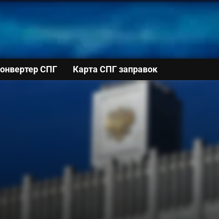
онвертер СПГ
Карта СПГ заправок