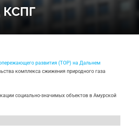
 КСПГ
 опережающего развития (ТОР) на Дальнем
льства комплекса сжижения природного газа
икации социально-значимых объектов в Амурской