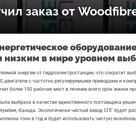
чил заказ от Woodfibr
энергетическое оборудование
м низким в мире уровнем вы
вляемой энергии от гидроэлектростанции, что сократит вы
LNG двигатели с частотно регулируемыми приводами и комп
чит более 100 рабочих мест в течение всего срок жизни пр
 была выбрана в качестве единственного поставщика реше
лумбия, Канада. Экологически чистый завод СПГ будет ра
миллиона тонн в год и будет использовать чистую возобно