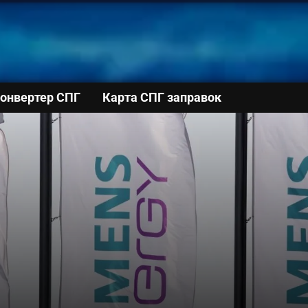
онвертер СПГ
Карта СПГ заправок