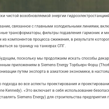
ски чистой возобновляемой энергии гидроэлектростанциий
ование, связанное с главными холодильными линиями, вкл
ьные трансформаторы, фильтры подавления гармоник и мн
из компонентов процесса сжижения, в результате которог
ваться за границу на танкерах СПГ.
 будущем, поскольку мы продолжаем искать способы декар
ным приложениям в Siemens Energy Торбьерн Форш (Thorbjö
изации путем экспорта в азиатские экономики, в настоя
о подхода во все аспекты проектирования и проектировани
ine Kennedy). «Это включает в себя использование безопа
оставлять Siemens Energy) для строительства предприятия