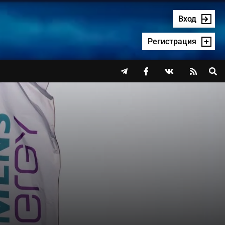
Вход
Регистрация



