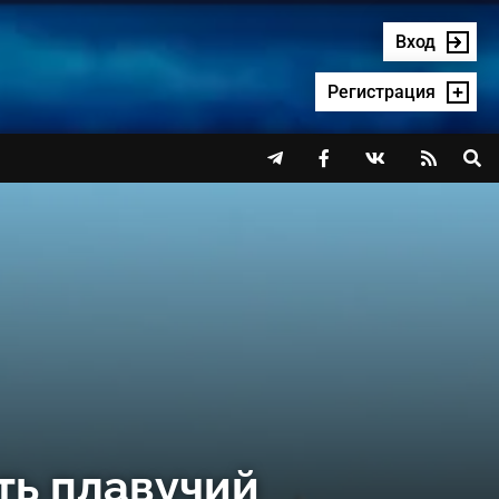
Вход
Регистрация




ть плавучий