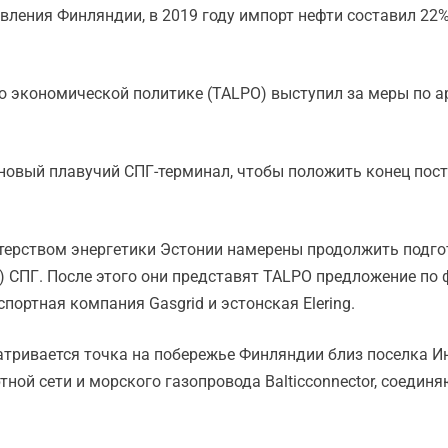
ления Финляндии, в 2019 году импорт нефти составил 22%
о экономической политике (TALPO) выступил за меры по а
новый плавучий СПГ-терминал, чтобы положить конец пост
терством энергетики Эстонии намерены продолжить подго
) СПГ. После этого они представят TALPO предложение по 
портная компания Gasgrid и эстонская Elering.
тривается точка на побережье Финляндии близ поселка Инк
ной сети и морского газопровода Balticconnector, соедин