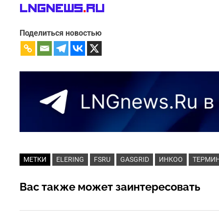
LNGnews
.
Ru
Поделиться новостью
МЕТКИ
ELERING
FSRU
GASGRID
ИНКОО
ТЕРМИН
Вас также может заинтересовать