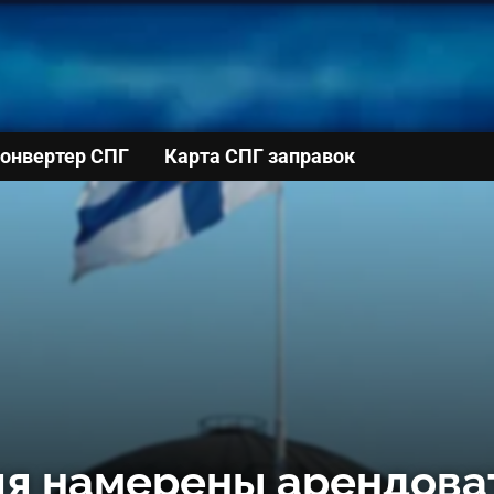
онвертер СПГ
Карта СПГ заправок
ия намерены арендова