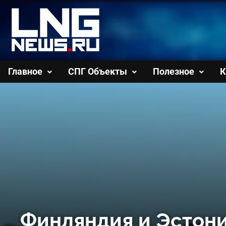
Перейти
к
содержимому
Главное
СПГ Объекты
Полезное
К
Финляндия и Эстон