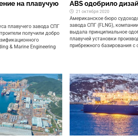
ение на плавучую
ABS одобрило диза
21 октября 2020
Американское бюро судоходс
завода СПГ (FLNG), компании 
уса плавучего завода СПГ
выдала принципиальное одоб
строители получили добро
плавучей установки производ
газификационного
прибрежного базирования с 
ng & Marine Engineering