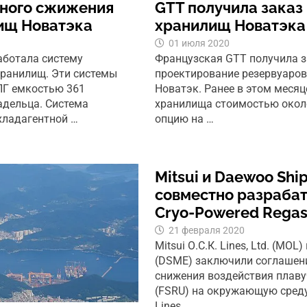
рного сжижения
GTT получила заказ
лищ Новатэка
хранилищ Новатэка
01 июля 2020
работала систему
Французская GTT получила з
хранилищ. Эти системы
проектирование резервуаров
ПГ емкостью 361
Новатэк. Ранее в этом месяц
адельца. Система
хранилища стоимостью около
 хладагентной …
опцию на …
Mitsui и Daewoo Shi
совместно разраба
Cryo-Powered Rega
21 февраля 2020
Mitsui О.С.К. Lines, Ltd. (MOL)
(DSME) заключили соглашени
снижения воздействия плаву
(FSRU) на окружающую среду.
Lines, …