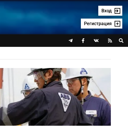
Вход
Регистрация



