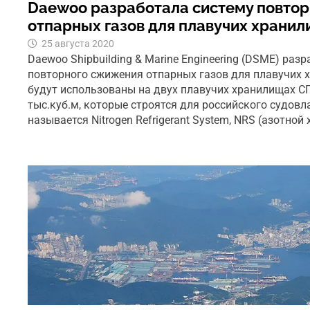
Daewoo разработала систему повто
отпарных газов для плавучих храни
25 августа 2020
Daewoo Shipbuilding & Marine Engineering (DSME) раз
повторного сжижения отпарных газов для плавучих 
будут использованы на двух плавучих хранилищах С
тыс.куб.м, которые строятся для российского судовл
называется Nitrogen Refrigerant System, NRS (азотной