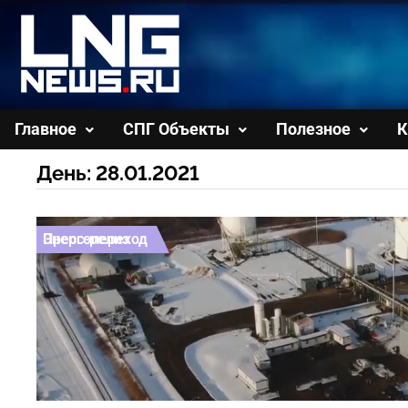
Перейти
к
содержимому
Главное
СПГ Объекты
Полезное
К
День:
28.01.2021
Пресс-релиз
Энергопереход