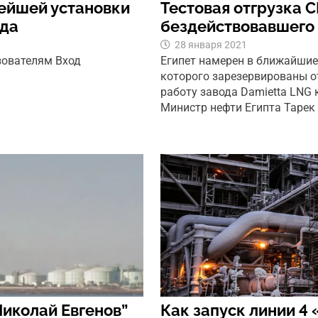
нейшей установки
Тестовая отгрузка С
ода
бездействовавшего 
28 января 2021
зователям Вход
Египет намерен в ближайшие 
которого зарезервированы о
работу завода Damietta LNG 
Министр нефти Египта Тарек э
Николай Евгенов”
Как запуск линии 4