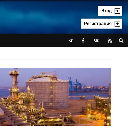
Вход
Регистрация



