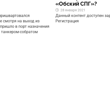
«Обский СПГ»?
28 января 2021
 пришвартовался
Данный контент доступен з
е смотря на выход из
Регистрация
 пришло в порт назначения
а танкером-собратом