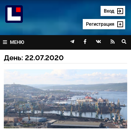
Перейти
к
Вход
содержимому
Регистрация




МЕНЮ
День:
22.07.2020