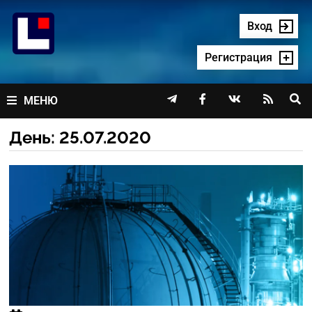
Перейти
к
Вход
содержимому
Регистрация




МЕНЮ
День:
25.07.2020