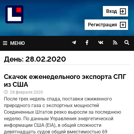
Перейти
к
Вход
содержимому
Регистрация




МЕНЮ
День:
28.02.2020
Скачок еженедельного экспорта СПГ
из США
28 февраля 2020
После трех недель спада, поставки сжиженного
природного газа с экспортных мощностей
Соединенных Штатов резко выросли за последнюю
неделю. По данным Управления энергетической
информации США (EIA), в общей сложности
девятнадцать судов общей вместимостью 69