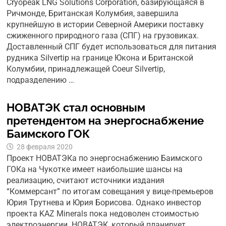
Cryopeak LNG Solutions Corporation, базирующаяся в
Ричмонде, Британская Колумбия, завершила
крупнейшую в истории Северной Америки поставку
сжиженного природного газа (СПГ) на грузовиках.
Доставленный СПГ будет использоваться для питания
рудника Silvertip на границе Юкона и Британской
Колумбии, принадлежащей Coeur Silvertip,
подразделению …
НОВАТЭК стал основным
претендентом на энергоснабжение
Баимcкого ГОК
28 февраля 2020
Проект НОВАТЭКа по энергоснабжению Баимского
ГОКа на Чукотке имеет наибольшие шансы на
реализацию, считают источники издания
“Коммерсант” по итогам совещания у вице-премьеров
Юрия Трутнева и Юрия Борисова. Однако инвестор
проекта KAZ Minerals пока недоволен стоимостью
электроэнергии. НОВАТЭК, который планирует