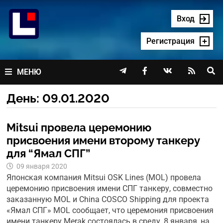
Перейти
к
Вход
содержимому
Регистрация




МЕНЮ
День:
09.01.2020
Mitsui провела церемонию
присвоения имени второму танкеру
для “Ямал СПГ”
09 января 2020
Японская компания Mitsui OSK Lines (MOL) провела
церемонию присвоения имени СПГ танкеру, совместно
заказанную MOL и China COSCO Shipping для проекта
«Ямал СПГ» MOL сообщает, что церемония присвоения
имени танкеру Merak состоялась в среду, 8 января, на