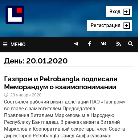
Перейти
к
Вход
содержимому
Регистрация




МЕНЮ
День:
20.01.2020
Газпром и Petrobangla подписали
Меморандум о взаимопонимании
20 января 2020
Состоялся рабочий визит делегации ПАО «Газпром»
во главе с заместителем Председателя
Правления Виталием Маркеловым в Народную
Республику Бангладеш. В рамках визита Виталий
Маркелов и Корпоративный секретарь, член Совета
директоров Petrobangla Сайед Ашфакуззаман