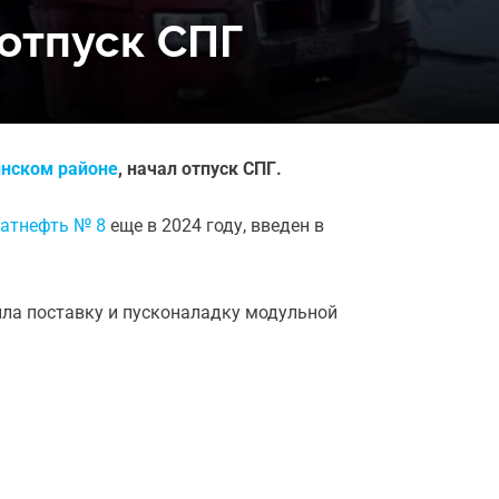
отпуск СПГ
инском районе
, начал отпуск СПГ.
Татнефть № 8
еще в 2024 году, введен в
ла поставку и пусконаладку модульной