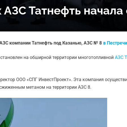
 АЗС Татнефть начала 
АЗС компании Татнефть под Казанью, АЗС № 8
в Пестреч
установлен на обширной территории многотопливной
АЗС 
ректор ООО «СПГ ИнвестПроект». Эта компания осуществи
 сжиженным метаном на территории АЗС 8.