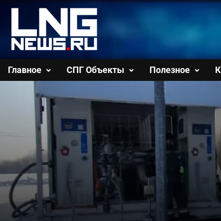
Перейти
к
содержимому
Главное
СПГ Объекты
Полезное
К