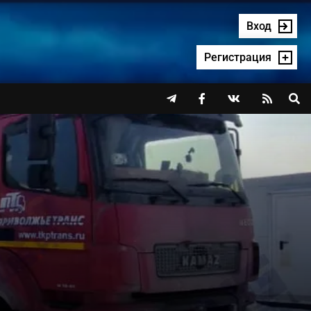
Вход
Регистрация



