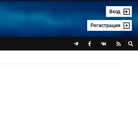
Вход
Регистрация



