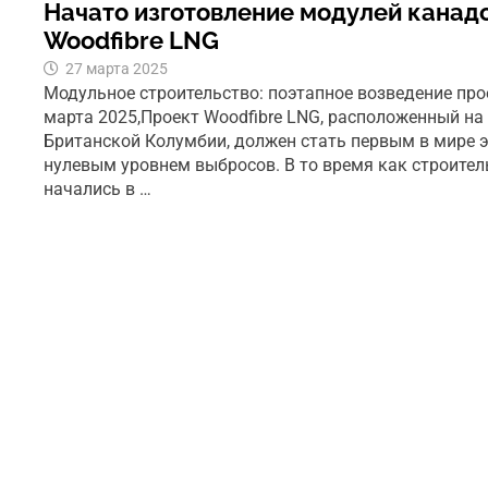
Начато изготовление модулей канад
Woodfibre LNG
27 марта 2025
Модульное строительство: поэтапное возведение про
марта 2025,Проект Woodfibre LNG, расположенный н
Британской Колумбии, должен стать первым в мире 
нулевым уровнем выбросов. В то время как строите
начались в …