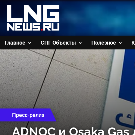
Перейти
к
содержимому
Главное
СПГ Объекты
Полезное
К
Пресс-релиз
ADNOC и Osaka Gas 