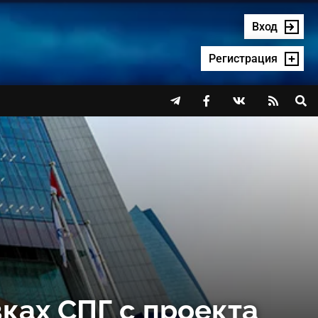
Вход
Регистрация




ках СПГ с проекта