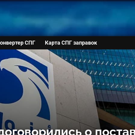
онвертер СПГ
Карта СПГ заправок
договорились о постав