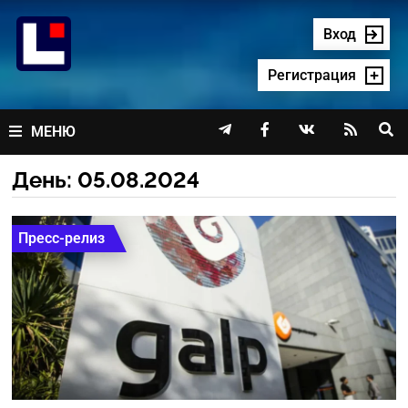
Перейти
к
Вход
содержимому
Регистрация




МЕНЮ
День:
05.08.2024
Пресс-релиз