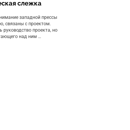
еская слежка
внимание западной прессы
ю, связаны с проектом.
ь руководство проекта, но
етающего над ним …