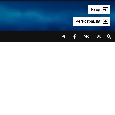
Вход
Регистрация



