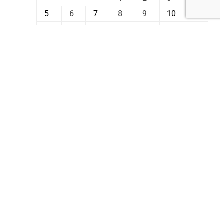
5
6
7
8
9
10
11
12
13
14
15
16
17
18
19
20
21
22
23
24
25
26
27
28
29
30
31
« Июл
Сен »
Реклама
ь новость